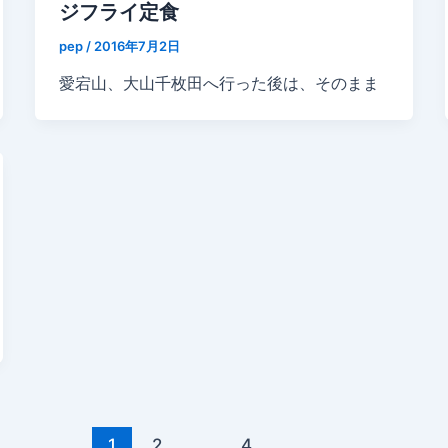
ジフライ定食
pep
/
2016年7月2日
愛宕山、大山千枚田へ行った後は、そのまま
1
2
…
4