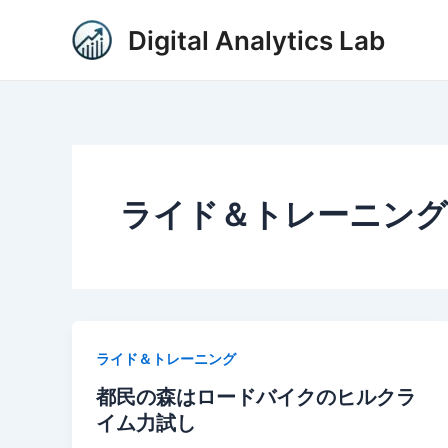
内
投
Digital Analytics Lab
容
稿
を
の
ス
ペ
キ
ー
ッ
ジ
プ
送
り
ライド＆トレーニング
ライド＆トレーニング
都民の森はロードバイクのヒルクラ
イム力試し