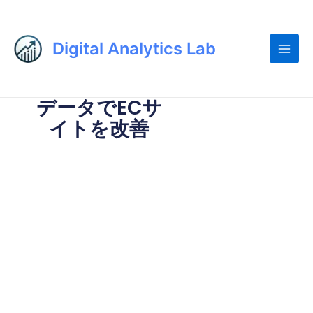
内
Main
容
Men
を
Digital Analytics Lab
ス
キ
ッ
データでECサ
プ
イトを改善