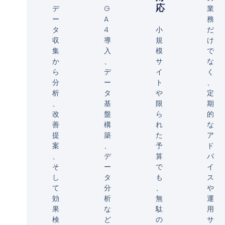
応
デ
G
業
ー
A
務
タ
4
小
だ
収
導
規
け
集
入
模
で
か
、
サ
な
ら
デ
イ
く
分
ー
ト
、
析
タ
や
定
、
基
限
期
改
盤
ら
的
善
構
れ
な
提
築
た
ア
案
、
予
ド
、
デ
算
バ
そ
ー
で
イ
し
タ
も
ス
て
分
、
や
効
析
無
運
果
な
駄
用
検
ど
の
サ