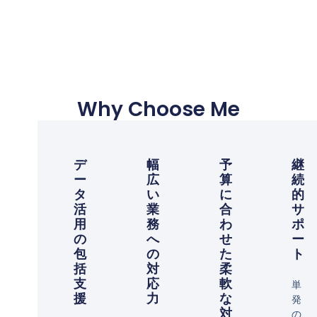
Why Choose Me
デ
幅
予
継
ー
広
算
続
タ
い
に
的
活
業
合
サ
用
務
わ
ポ
の
へ
せ
ー
包
の
た
ト
括
対
柔
支
応
軟
単
援
力
な
発
対
の