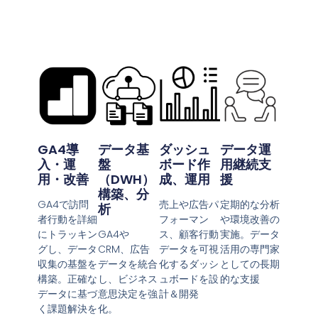
GA4導
データ基
ダッシュ
データ運
入・運
盤
ボード作
用継続支
用・改善
（DWH）
成、運用
援
構築、分
GA4で訪問
売上や広告パ
定期的な分析
析
者行動を詳細
フォーマン
や環境改善の
にトラッキン
GA4や
ス、顧客行動
実施。データ
グし、データ
CRM、広告
データを可視
活用の専門家
収集の基盤を
データを統合
化するダッシ
としての長期
構築。正確な
し、ビジネス
ュボードを設
的な支援
データに基づ
意思決定を強
計＆開発
く課題解決を
化。