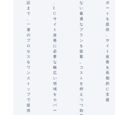
証
、
な
ポ
ま
E
い
ー
で
C
最
ト
、
サ
適
を
一
イ
な
提
連
ト
プ
供
の
改
ラ
。
プ
善
ン
サ
ロ
に
を
イ
セ
必
提
ト
ス
要
案
改
を
な
。
善
ワ
幅
コ
を
ン
広
ス
長
ス
い
ト
期
ト
領
を
的
ッ
域
抑
に
プ
を
え
支
で
カ
つ
援
提
バ
つ
供
ー
効