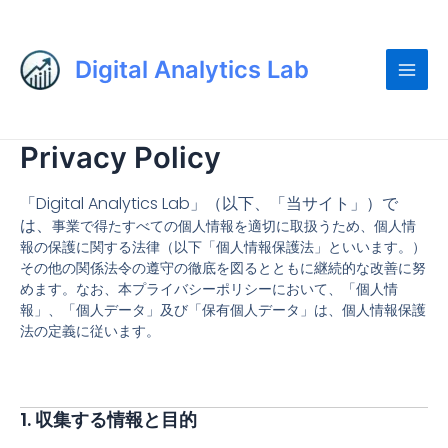
内
Main
容
Men
を
Digital Analytics Lab
ス
キ
ッ
Privacy Policy
プ
「Digital Analytics Lab」（以下、「当サイト」）で
は、
事業で得たすべての個人情報を適切に取扱うため、個人情
報の保護に関する法律（以下「個人情報保護法」といいます。）
その他の関係法令の遵守の徹底を図るとともに継続的な改善に努
めます。なお、本プライバシーポリシーにおいて、「個人情
報」、「個人データ」及び「保有個人データ」は、個人情報保護
法の定義に従います。
1.
収集する情報と目的