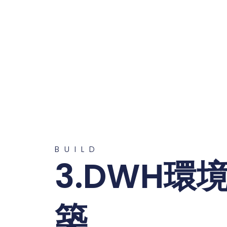
BUILD
3.DWH環
築