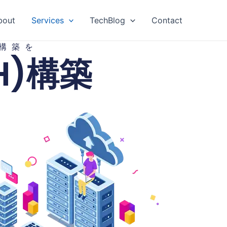
bout
Services
TechBlog
Contact
構築を
H)構築