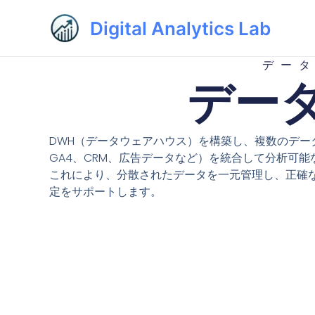
内
Digital Analytics Lab
容
を
ス
デー
データ
キ
ッ
プ
DWH（データウェアハウス）を構築し、複数のデー
GA4、CRM、広告データなど）を統合して分析可
これにより、分散されたデータを一元管理し、正確
定をサポートします。