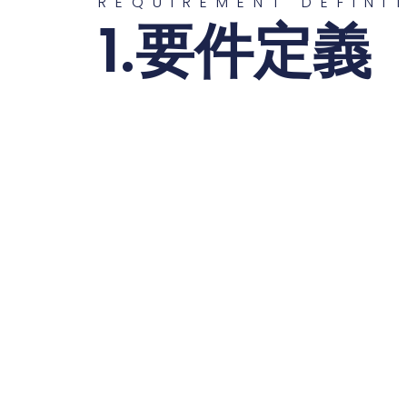
REQUIREMENT DEFINI
1.要件定義