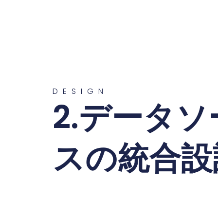
DESIGN
2.データソ
スの統合設