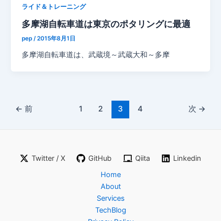
ライド＆トレーニング
多摩湖自転車道は東京のポタリングに最適
pep
/
2015年8月1日
多摩湖自転車道は、武蔵境～武蔵大和～多摩
←
前
1
2
3
4
次
→
Twitter / X
GitHub
Qiita
Linkedin
Home
About
Services
TechBlog