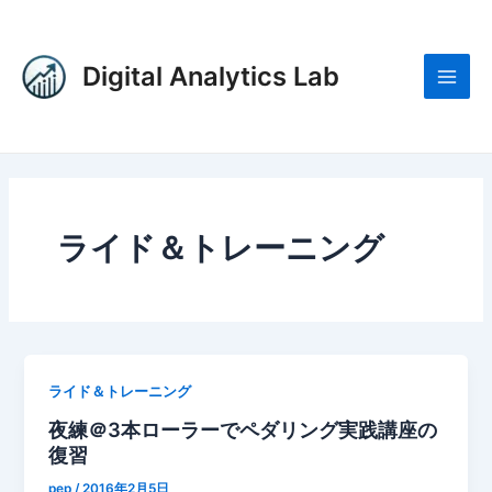
内
投
Main
容
稿
Men
を
の
Digital Analytics Lab
ス
ペ
キ
ー
ッ
ジ
プ
送
り
ライド＆トレーニング
ライド＆トレーニング
夜練＠3本ローラーでペダリング実践講座の
復習
pep
/
2016年2月5日