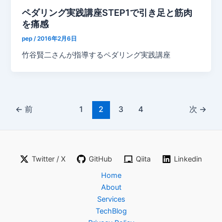
ペダリング実践講座STEP1で引き足と筋肉
を痛感
pep
/
2016年2月6日
竹谷賢二さんが指導するペダリング実践講座
←
前
1
2
3
4
次
→
Twitter / X
GitHub
Qiita
Linkedin
Home
About
Services
TechBlog