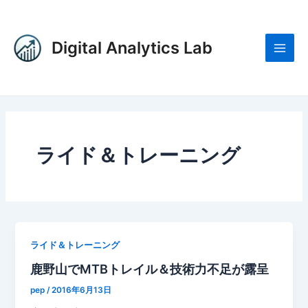
内
投
Main
容
稿
Men
を
の
Digital Analytics Lab
ス
ペ
キ
ー
ッ
ジ
プ
送
り
ライド＆トレーニング
ライド＆トレーニング
鹿野山でMTBトレイル＆技術力不足が露呈
pep
/
2016年6月13日