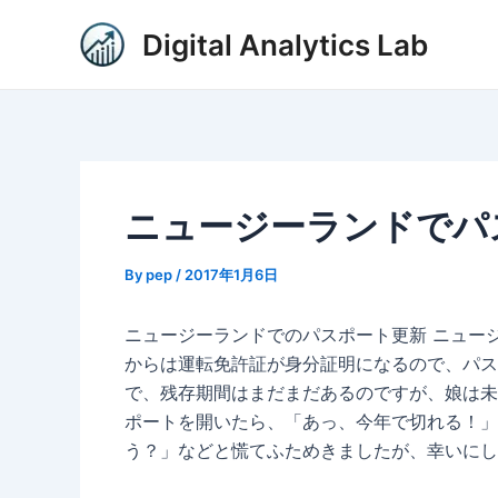
内
Post
Digital Analytics Lab
容
navigation
を
ス
キ
ッ
プ
ニュージーランドでパ
By
pep
/
2017年1月6日
ニュージーランドでのパスポート更新 ニュー
からは運転免許証が身分証明になるので、パス
で、残存期間はまだまだあるのですが、娘は未
ポートを開いたら、「あっ、今年で切れる！」
う？」などと慌てふためきましたが、幸いにし