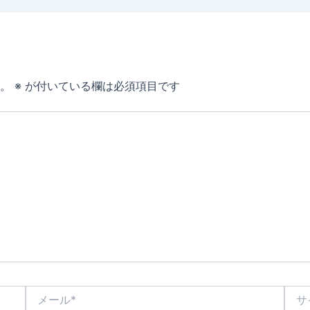
。
※
が付いている欄は必須項目です
メ
サ
ー
イ