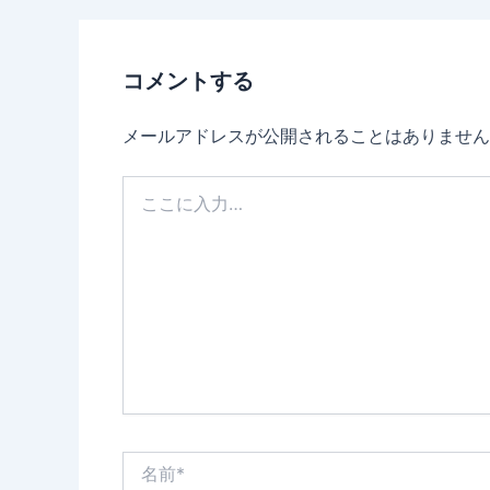
コメントする
メールアドレスが公開されることはありません
こ
こ
に
入
力…
名
前