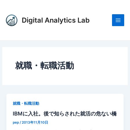
内
Main
容
Men
を
Digital Analytics Lab
ス
キ
ッ
プ
就職・転職活動
就職・転職活動
IBMに入社。後で知らされた就活の危ない橋
pep
/
2013年11月10日