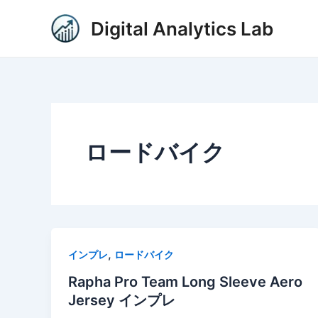
内
投
Digital Analytics Lab
容
稿
を
の
ス
ペ
キ
ー
ッ
ジ
プ
送
り
ロードバイク
,
インプレ
ロードバイク
Rapha Pro Team Long Sleeve Aero
Jersey インプレ