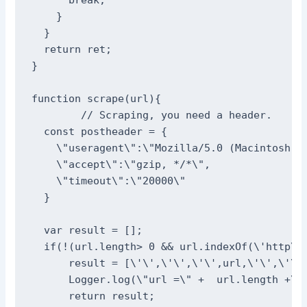
    }

  }

  return ret; 

}

function scrape(url){

	// Scraping, you need a header.

  const postheader = {

    \"useragent\":\"Mozilla/5.0 (Macintosh; 
    \"accept\":\"gzip, */*\",

    \"timeout\":\"20000\"

  }  

  var result = [];

  if(!(url.length> 0 && url.indexOf(\'http\')
      result = [\'\',\'\',\'\',url,\'\',\'\',
      Logger.log(\"url =\" +  url.length +\"\
      return result;
