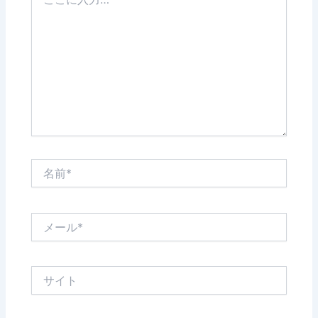
こ
に
入
力…
名
前
*
メ
ー
ル
*
サ
イ
ト