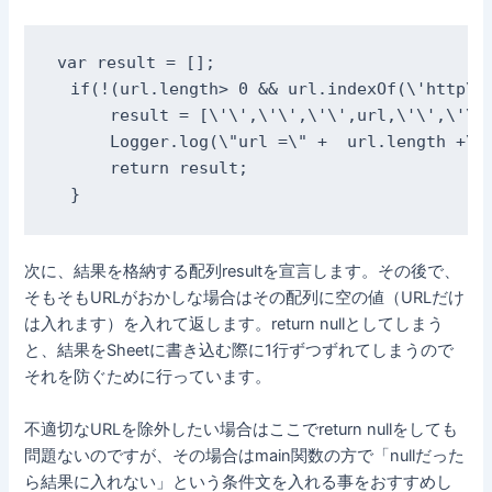
var result = [];

  if(!(url.length> 0 && url.indexOf(\'http\')
      result = [\'\',\'\',\'\',url,\'\',\'\',
      Logger.log(\"url =\" +  url.length +\"\
      return result;

  }
次に、結果を格納する配列resultを宣言します。その後で、
そもそもURLがおかしな場合はその配列に空の値（URLだけ
は入れます）を入れて返します。return nullとしてしまう
と、結果をSheetに書き込む際に1行ずつずれてしまうので
それを防ぐために行っています。
不適切なURLを除外したい場合はここでreturn nullをしても
問題ないのですが、その場合はmain関数の方で「nullだった
ら結果に入れない」という条件文を入れる事をおすすめし