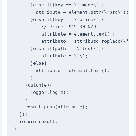
      }else if(key == \'image\'){ 

        attribute = element.attr(\'src\'); 

      }else if(key == \'price\'){

          // Price: $49.00 NZD

          attribute = element.text();

          attribute = attribute.replace(\'Pri
      }else if(path == \'test\'){

	  attribute = \'\';

      }else{

        attribute = element.text();

      }

    }catch(e){

      Logger.log(e);

    }

    result.push(attribute);

  });

  return result;

}
