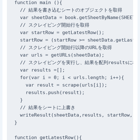
function main (){

  // 結果を書き込むシートのオブジェクトを取得

  var sheetData = book.getSheetByName(SHEETNA
  // スクレイピング開始行を取得

  var startRow = getLatestRow();

  startRow = (startRow >= sheetData.getLastRo
  // スクレイピング開始行以降のURLを取得

  var urls = getURLs(sheetData);

  // スクレイピングを実行し、結果を配列resultsに格納
  var results =[]; 

  for(var i = 0; i < urls.length; i++){

    var result = scrape(urls[i]);

    results.push(result);

  }

  // 結果をシートに上書き

  writeResult(sheetData,results, startRow, 1)
}

function getLatestRow(){
