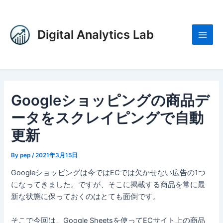
内
Post
Main
容
navigation
Men
を
Digital Analytics Lab
ス
キ
ッ
プ
Googleショッピングの商品デ
ータをスクレイピングで自動
更新
By
pep
/
2021年3月15日
Googleショッピングは今ではECでは欠かせない広告の1つ
になってきました。ですが、そこに掲載する商品を常に最
新な状態に保っておくのはとても面倒です。
そこで今回は、Google Sheetsを使ってECサイト上の商品