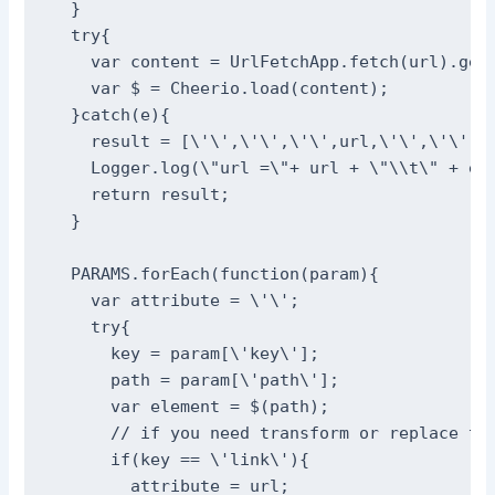
  }

  try{

    var content = UrlFetchApp.fetch(url).getC
    var $ = Cheerio.load(content);

  }catch(e){

    result = [\'\',\'\',\'\',url,\'\',\'\',\'
    Logger.log(\"url =\"+ url + \"\\t\" + e);
    return result;

  }

  PARAMS.forEach(function(param){

    var attribute = \'\';

    try{

      key = param[\'key\'];

      path = param[\'path\'];

      var element = $(path);

      // if you need transform or replace the
      if(key == \'link\'){

        attribute = url;
