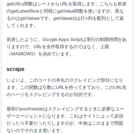
getURLs関数はシートからURLを取得します。こちらも前述
のgetLatestRowと同様にgetValue関数を使いますが、異な
るのはgetValue
s
です。getValues()は行×列を配列として返
してくれます。
前述したように、Google Apps Scriptは実行の制限時間があ
りますので、URLを全件取得するのではなく、上限
（MAXROWS）を決めています。
scrape
いよいよ、このコードの本丸のスクレイピング部分になり
ます。この関数は引数にURLを持ってきており、このURL先
のページをスクレピングするのが目的です。
最初のpostheaderはスクレイピングするときに必要なユー
ザーエージェントになります。これはサイトによって必須
だったり不要だったりしますのが、中身はこのままで問題
ないのでそのまま使います。