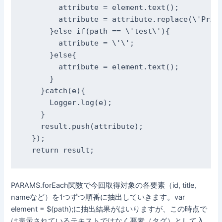
        attribute = element.text();

        attribute = attribute.replace(\'Price
      }else if(path == \'test\'){

        attribute = \'\';

      }else{

        attribute = element.text();

      }

    }catch(e){

      Logger.log(e);

    }

    result.push(attribute);

  });

  return result;
PARAMS.forEach関数で今回取得対象の各要素（id, title,
nameなど）を1つずつ順番に抽出していきます。var
element = $(path);に抽出結果がはいりますが、この時点で
は表示されているテキストではなく要素（タグ）として入