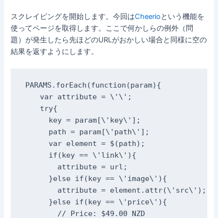
スクレイピングを開始します。今回は
Cheerio
という機能を
使ってページを取得します。ここで何かしらの例外（問
題）が発生したら先ほどのURLがおかしい場合と同様に空の
結果を返すようにします。
PARAMS.forEach(function(param){

    var attribute = \'\';

    try{

      key = param[\'key\'];

      path = param[\'path\'];

      var element = $(path);

      if(key == \'link\'){

        attribute = url;

      }else if(key == \'image\'){ 

        attribute = element.attr(\'src\'); 

      }else if(key == \'price\'){

        // Price: $49.00 NZD
