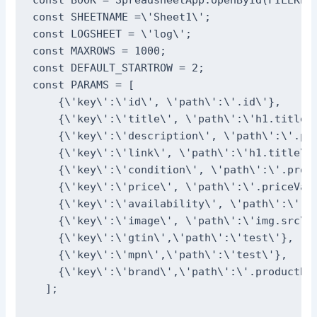
const SHEETNAME =\'Sheet1\';

const LOGSHEET = \'log\';

const MAXROWS = 1000;

const DEFAULT_STARTROW = 2;

const PARAMS = [

    {\'key\':\'id\', \'path\':\'.id\'},

    {\'key\':\'title\', \'path\':\'h1.title\'
    {\'key\':\'description\', \'path\':\'.pro
    {\'key\':\'link\', \'path\':\'h1.title\'}
    {\'key\':\'condition\', \'path\':\'.produ
    {\'key\':\'price\', \'path\':\'.priceValu
    {\'key\':\'availability\', \'path\':\'.pr
    {\'key\':\'image\', \'path\':\'img.src\'}
    {\'key\':\'gtin\',\'path\':\'test\'},

    {\'key\':\'mpn\',\'path\':\'test\'},

    {\'key\':\'brand\',\'path\':\'.productBra
  ];
