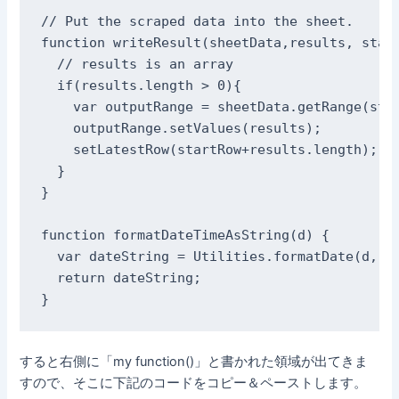
// Put the scraped data into the sheet.

function writeResult(sheetData,results, start
  // results is an array 

  if(results.length > 0){

    var outputRange = sheetData.getRange(star
    outputRange.setValues(results);

    setLatestRow(startRow+results.length);

  }

}

function formatDateTimeAsString(d) {

  var dateString = Utilities.formatDate(d, \'
  return dateString;

}
すると右側に「my function()」と書かれた領域が出てきま
すので、そこに下記のコードをコピー＆ペーストします。