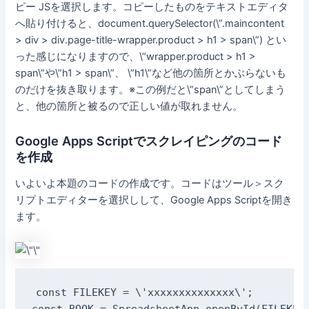
ピー JSを選択します。コピーしたものをテキストエディタ
へ貼り付けると、document.querySelector(\”.maincontent
> div > div.page-title-wrapper.product > h1 > span\”) とい
った感じになりますので、\”wrapper.product > h1 >
span\”や\”h1 > span\”、 \”h1\”など他の箇所とかぶらないも
のだけを抜き取ります。※この例だと\”span\”としてしまう
と、他の箇所と被るので正しい値が取れません。
Google Apps Scriptでスクレイピングのコード
を作成
いよいよ本題のコードの作成です。コードはツール＞スク
リプトエディターを選択しして、Google Apps Scriptを開き
ます。
const FILEKEY = \'xxxxxxxxxxxxxx\'; 

const BOOK = SpreadsheetApp.openById(FILEKEY)