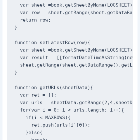
  var sheet =book.getSheetByName(LOGSHEET);

  var row = sheet.getRange(sheet.getDataRange
  return row;

}

function setLatestRow(row){

  var sheet =book.getSheetByName(LOGSHEET);

  var result = [[formatDateTimeAsString(new D
  sheet.getRange(sheet.getDataRange().getLast
}

function getURLs(sheetData){

  var ret = [];

  var urls = sheetData.getRange(2,4,sheetData
  for(var i = 0; i < urls.length; i++){

    if(i < MAXROWS){

      ret.push(urls[i][0]);

    }else{

      break;
