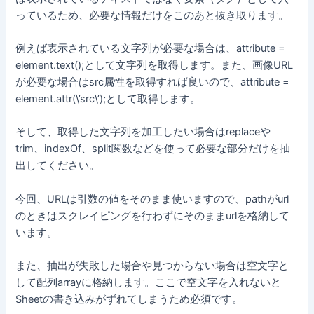
っているため、必要な情報だけをこのあと抜き取ります。
例えば表示されている文字列が必要な場合は、attribute =
element.text();として文字列を取得します。また、画像URL
が必要な場合はsrc属性を取得すれば良いので、attribute =
element.attr(\’src\’);として取得します。
そして、取得した文字列を加工したい場合はreplaceや
trim、indexOf、split関数などを使って必要な部分だけを抽
出してください。
今回、URLは引数の値をそのまま使いますので、pathがurl
のときはスクレイピングを行わずにそのままurlを格納して
います。
また、抽出が失敗した場合や見つからない場合は空文字と
して配列arrayに格納します。ここで空文字を入れないと
Sheetの書き込みがずれてしまうため必須です。