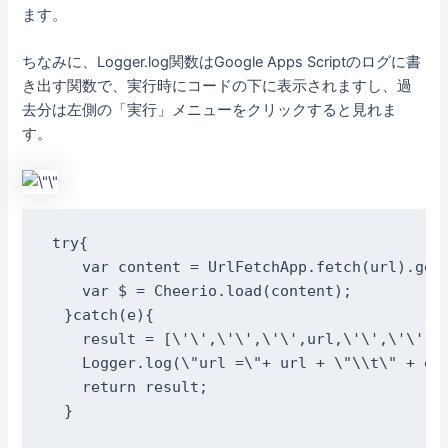
ます。
ちなみに、Logger.log関数はGoogle Apps Scriptのログに書
き出す関数で、実行時にコードの下に表示されますし、過
去分は左側の「実行」メニューをクリックすると見れま
す。
try{

    var content = UrlFetchApp.fetch(url).getC
    var $ = Cheerio.load(content);

  }catch(e){

    result = [\'\',\'\',\'\',url,\'\',\'\',\'
    Logger.log(\"url =\"+ url + \"\\t\" + e);
    return result;

  }