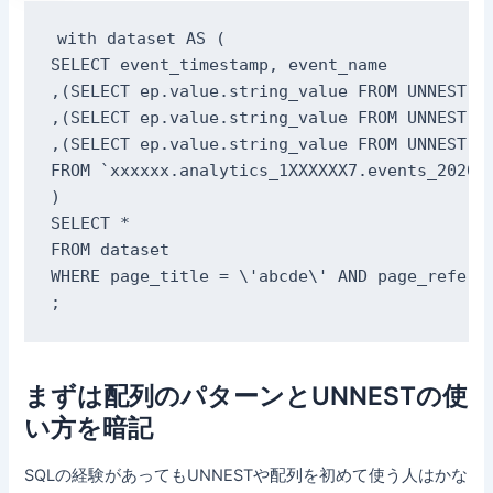
with dataset AS (

SELECT event_timestamp, event_name

,(SELECT ep.value.string_value FROM UNNEST(ev
,(SELECT ep.value.string_value FROM UNNEST(ev
,(SELECT ep.value.string_value FROM UNNEST(ev
FROM `xxxxxx.analytics_1XXXXXX7.events_202011
)

SELECT *

FROM dataset

WHERE page_title = \'abcde\' AND page_referre
;
まずは配列のパターンとUNNESTの使
い方を暗記
SQLの経験があってもUNNESTや配列を初めて使う人はかな