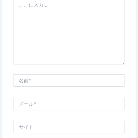
こ
に
入
力…
名
前
*
メ
ー
ル
*
サ
イ
ト