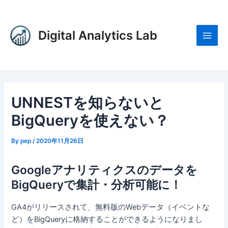
内
Post
Main
容
navigation
Men
を
Digital Analytics Lab
ス
キ
ッ
プ
UNNESTを知らないと
BigQueryを使えない？
By
pep
/
2020年11月26日
Googleアナリティクスのデータを
BigQueryで集計・分析可能に！
GA4がリリースされて、無料版のWebデータ（イベントな
ど）をBigQueryに格納することができるようになりまし