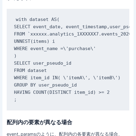
with dataset AS(

SELECT event_date, event_timestamp,user_pseud
FROM `xxxxxx.analytics_1XXXXXX7.events_202011
UNNEST(items) i

WHERE event_name =\'purchase\'

)

SELECT user_pseudo_id

FROM dataset

WHERE item_id IN( \'itemA\', \'itemB\')

GROUP BY user_pseudo_id

HAVING COUNT(DISTINCT item_id) >= 2

;
配列内の要素が異なる場合
event_paramsのように、配列内の各要素が異なる場合、