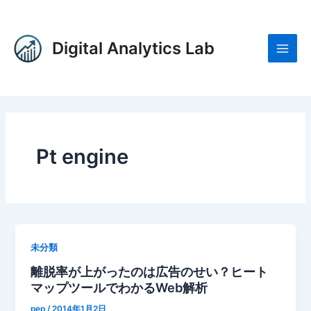
内
Main
容
Men
を
Digital Analytics Lab
ス
キ
ッ
プ
Pt engine
未分類
離脱率が上がったのは広告のせい？ヒート
マップツールでわかるWeb解析
pep
/
2014年1月2日