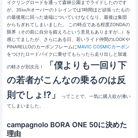
イクリングロードを通って森林公園までライドしたのです
が、35㎞/hオーバーのトレインでは1時間ほど頑張ったもの
の最後尾に回った途端についていけなくなり、最後は集団
からちぎれてしまいました。 この時点である程度ZONDAの
限界（その前に自分を鍛えろという意見もありますが…）を
感じてましたが、さらにある日、若いライド仲間のLOOKや
PINARELLOのカーボンフレームに
MAVIC COSMICカーボン
をつけたロードバイクに乗せてもらったら走り出しと加速
「僕よりも一回り下
の軽さが別次元！
の若者がこんなの乗るのは反
則でしょ!?」
ってことで、一気に購入欲が沸い
てしまいました。
campagnolo BORA ONE 50に決めた
理由