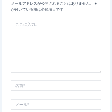
メールアドレスが公開されることはありません。
※
が付いている欄は必須項目です
こ
こ
に
入
力…
名
前
*
メ
ー
ル