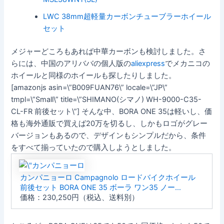
LWC 38mm超軽量カーボンチューブラーホイール
セット
メジャーどころもあれば中華カーボンも検討しました。さ
らには、中国のアリババの個人版の
aliexpress
でメカニコの
ホイールと同様のホイールも探したりしました。
[amazonjs asin=\”B009FUAN76\” locale=\”JP\”
tmpl=\”Small\” title=\”SHIMANO(シマノ) WH-9000-C35-
CL-FR 前後セット\”] そんな中、BORA ONE 35は軽いし、価
格も海外通販で買えば20万を切るし、しかもロゴがグレー
バージョンもあるので、デザインもシンプルだから、条件
をすべて揃っていたので購入しようとしました。
カンパニョーロ Campagnolo ロードバイクホイール
前後セット BORA ONE 35 ボーラ ワン35 ノー…
価格：230,250円（税込、送料別）