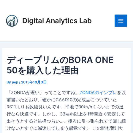
内
Post
Main
容
navigation
Men
を
Digital Analytics Lab
ス
キ
ッ
プ
ディープリムのBORA ONE
50を購入した理由
By
pep
/
2015年10月3日
「ZONDAが遅い」ってことですね。
ZONDAのインプレ
を以
前書いたとおり、確かにCAAD10の完成品についていた
RS11よりも数段良いんです。平地で30㎞/hくらいまでの巡
行なら快適です。しかし、33㎞/h以上を1時間近く安定して
出そうとすると結構つらい…。後ろに引っ張られてて回し続
けないとすぐに減速してしまう感覚です。 この間も荒川サ