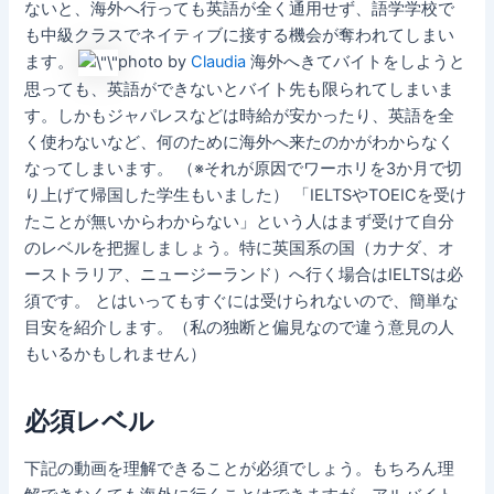
ないと、海外へ行っても英語が全く通用せず、語学学校で
も中級クラスでネイティブに接する機会が奪われてしまい
ます。
photo by
Claudia
海外へきてバイトをしようと
思っても、英語ができないとバイト先も限られてしまいま
す。しかもジャパレスなどは時給が安かったり、英語を全
く使わないなど、何のために海外へ来たのかがわからなく
なってしまいます。 （※それが原因でワーホリを3か月で切
り上げて帰国した学生もいました） 「IELTSやTOEICを受け
たことが無いからわからない」という人はまず受けて自分
のレベルを把握しましょう。特に英国系の国（カナダ、オ
ーストラリア、ニュージーランド）へ行く場合はIELTSは必
須です。 とはいってもすぐには受けられないので、簡単な
目安を紹介します。（私の独断と偏見なので違う意見の人
もいるかもしれません）
必須レベル
下記の動画を理解できることが必須でしょう。もちろん理