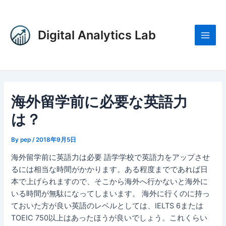
内
Post
Main
容
navigation
Men
を
Digital Analytics Lab
ス
キ
ッ
プ
海外留学前に必要な英語力
は？
By
pep
/
2018年9月5日
海外留学前に英語力は必要 語学学校で英語力をアップさせ
るには相当な時間がかかります。ある程度までであれば日
本で上げられますので、そこから海外へ行かないと海外に
いる時間が無駄になってしまいます。 海外に行くのに持っ
ておいた方が良い英語のレベルとしては、IELTS 6または
TOEIC 750以上はあったほうが良いでしょう。これくらい