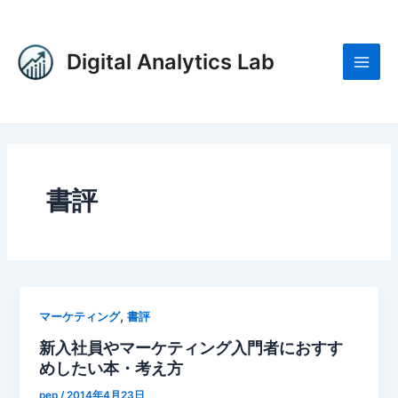
内
投
Main
容
稿
Men
を
の
Digital Analytics Lab
ス
ペ
キ
ー
ッ
ジ
プ
送
り
書評
,
マーケティング
書評
新入社員やマーケティング入門者におすす
めしたい本・考え方
pep
/
2014年4月23日