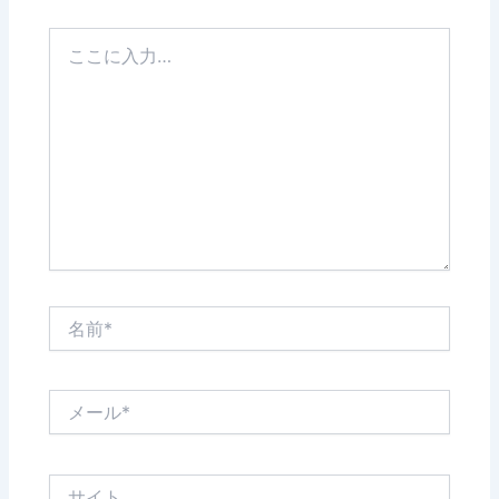
こ
こ
に
入
力…
名
前
*
メ
ー
ル
*
サ