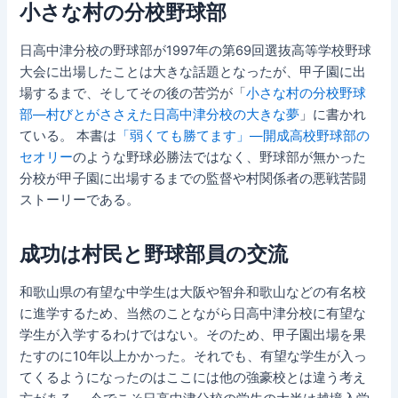
小さな村の分校野球部
日高中津分校の野球部が1997年の第69回選抜高等学校野球
大会に出場したことは大きな話題となったが、甲子園に出
場するまで、そしてその後の苦労が「
小さな村の分校野球
部―村びとがささえた日高中津分校の大きな夢
」に書かれ
ている。 本書は
「弱くても勝てます」―開成高校野球部の
セオリー
のような野球必勝法ではなく、野球部が無かった
分校が甲子園に出場するまでの監督や村関係者の悪戦苦闘
ストーリーである。
成功は村民と野球部員の交流
和歌山県の有望な中学生は大阪や智弁和歌山などの有名校
に進学するため、当然のことながら日高中津分校に有望な
学生が入学するわけではない。そのため、甲子園出場を果
たすのに10年以上かかった。それでも、有望な学生が入っ
てくるようになったのはここには他の強豪校とは違う考え