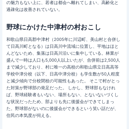
の魅力もない上に、若者は都会へ離れてしまい、高齢化と
過疎化は改善されていない。
野球にかけた中津村の村おこし
和歌山県日高郡中津村（2005年に川辺町、美山村と合併し
て日高川町となる）は日高川中流域に位置し、平地はほと
んどないため、集落は日高川沿いに集中している。林業が
盛んで一時は人口も5,000人以上いたが、合併前は2,500人
まで減少しており、村に唯一の高校の和歌山県立日高高等
学校中津分校（以下、日高中津分校）も学生数が50人程度
と減少傾向で分校閉校の可能性もあった。 そこで村がとっ
た対策が野球部の発足だった。 しかし、野球部もなけれ
ば、野球経験者もいない、場所もない、とないないづくし
な状況だったため、部よりも先に後援会ができてしまっ
た。野球部がないのに後援会ができるという笑い話だが、
住民の本気度が伺える。