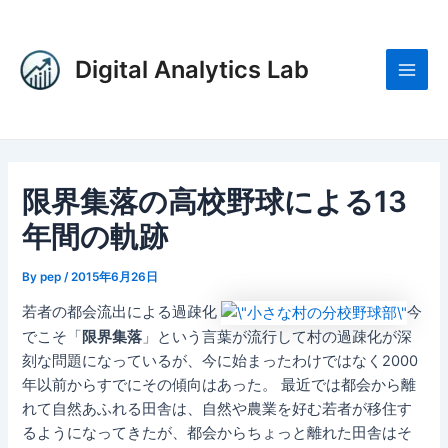
内
Post
Main
容
navigation
Men
を
Digital Analytics Lab
ス
キ
ッ
プ
限界集落の高校野球による13
年間の軌跡
By
pep
/
2015年6月26日
若者の都会流出による過疎化
今
でこそ「
限界集落
」という言葉が流行して村の過疎化が深
刻な問題になっているが、今に始まったわけではなく2000
年以前からすでにその傾向はあった。 最近では都会から離
れて自然あふれる田舎は、自然や農業を好む若者が移住す
るようになってきたが、都会からちょっと離れた田舎はそ