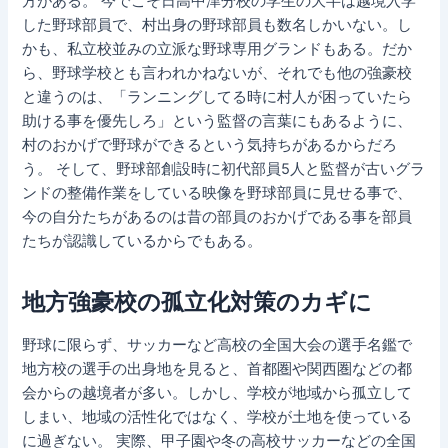
方がある。 今でこそ日高中津分校の学生の大半は越境入学
した野球部員で、村出身の野球部員も数名しかいない。し
かも、私立校並みの立派な野球専用グランドもある。だか
ら、野球学校とも言われかねないが、それでも他の強豪校
と違うのは、「ランニングしてる時に村人が困っていたら
助ける事を優先しろ」という監督の言葉にもあるように、
村のおかげで野球ができるという気持ちがあるからだろ
う。 そして、野球部創設時に初代部員5人と監督が古いグラ
ンドの整備作業をしている映像を野球部員に見せる事で、
今の自分たちがあるのは昔の部員のおかげである事を部員
たちが認識しているからでもある。
地方強豪校の孤立化対策のカギに
野球に限らず、サッカーなど高校の全国大会の選手名鑑で
地方校の選手の出身地を見ると、首都圏や関西圏などの都
会からの越境者が多い。しかし、学校が地域から孤立して
しまい、地域の活性化ではなく、学校が土地を使っている
に過ぎない。 実際、甲子園や冬の高校サッカーなどの全国