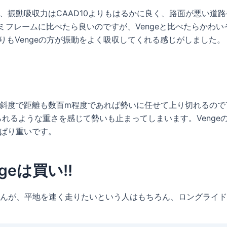
が、振動吸収力はCAAD10よりもはるかに良く、路面が悪い
ルミフレームに比べたら良いのですが、Vengeと比べたらかわい
macよりもVengeの方が振動をよく吸収してくれる感じがしました。
軽斜度で距離も数百m程度であれば勢いに任せて上り切れるのでTa
れるような重さを感じて勢いも止まってしまいます。Venge
っぱり重いです。
eは買い!!
が、平地を速く走りたいという人はもちろん、ロングライドの人に