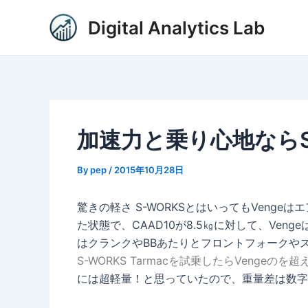
内
Post
Digital Analytics Lab
容
navigation
を
ス
キ
ッ
プ
加速力と乗り心地ならS-W
By
pep
/
2015年10月28日
驚きの軽さ S-WORKSとはいってもVeng
た状態で、CAAD10が8.5㎏に対して、Venge
はクランクやBBあたりとフロントフォークや
S-WORKS Tarmacを試乗したらVeng
には超軽量！と思っていたので、重量差は数字