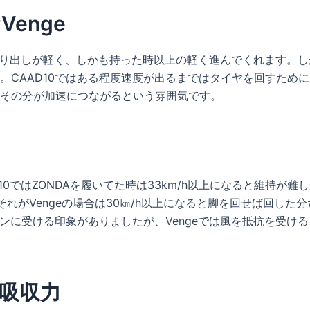
enge
べて走り出しが軽く、しかも持った時以上の軽く進んでくれます
CAAD10ではある程度速度が出るまではタイヤを回すために
その分が加速につながるという雰囲気です。
10ではZONDAを履いてた時は33km/h以上になると維持が難し
それがVengeの場合は30㎞/h以上になると脚を回せば回した
ガンに受ける印象がありましたが、Vengeでは風を抵抗を受
吸収力