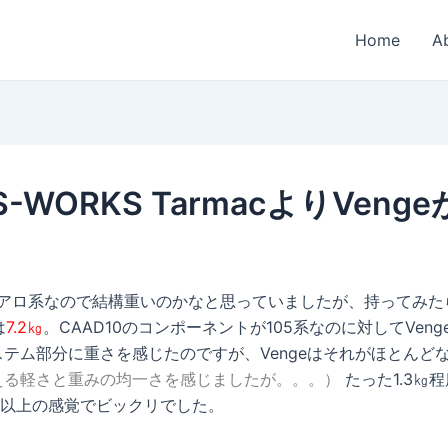
Home
A
ORKS TarmacよりVenge
eはエアロ系なので結構重いのかなと思っていましたが、持ってみ
は
7.2㎏
。CAAD10のコンポーネントが105系なのに対してVenge
ステム部分に重さを感じたのですが、Vengeはそれがほとんど
eのを超える軽さと重みの均一さを感じましたが。。。）
たった1.3㎏
以上の感覚でビックリでした。