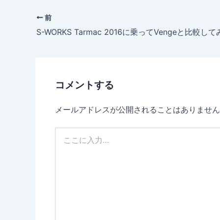
前
コメントする
メールアドレスが公開されることはありません
こ
こ
に
入
力…