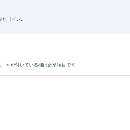
S-WORKS Tarmac 2016に乗ってVengeと比較してみた（インプレ）
。
※
が付いている欄は必須項目です