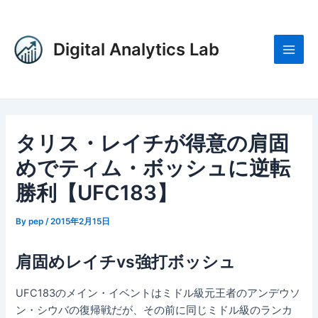
内
Post
Main
容
navigation
Men
を
Digital Analytics Lab
ス
キ
ッ
プ
タリス・レイチが得意の肩固
めでティム・ボッシュに逆転
勝利【UFC183】
By
pep
/
2015年2月15日
肩固めレイチvs強打ボッシュ
UFC183のメイン・イベントはミドル級元王者のアンデウソ
ン・シウバの復帰戦だが、その前に同じミドル級のランカ