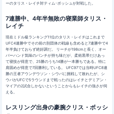
ーのタリス・レイチ対ティム･ボッシュが対戦した。
7連勝中、4年半無敗の寝業師タリス・
レイチ
現在ミドル級ランキング11位のタリス・レイチはこれまで
UFC4連勝中でその前の別団体の戦線も含めると7連勝中で4
年半負けておらず絶好調だ。 リーチが198cmと長く、オー
バーハンド気味のパンチが持ち味だが、柔術黒帯だけあっ
て寝技が得意で、25勝のうち14勝が一本勝ちである。特に
肩固めが得意で7回勝利している。 UFC97では当時UFC8連
勝の王者アウンデウソン・シウバに挑戦して敗れたが、シ
ウバがUFCで5ラウンドまで戦ったのはレイチとデミアン・
マイアの2試合しかないということからもレイチの強さが伺
える。
レスリング出身の豪腕クリス・ボッシ