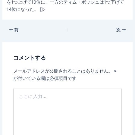
を1つ上げて10位に、一方のティム・ボッシュは1つ下げて
14位になった。 ]]>
前
次
コメントする
メールアドレスが公開されることはありません。
※
が付いている欄は必須項目です
こ
こ
に
入
力…