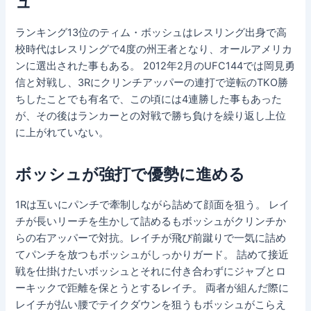
ュ
ランキング13位のティム・ボッシュはレスリング出身で高
校時代はレスリングで4度の州王者となり、オールアメリカ
ンに選出された事もある。 2012年2月のUFC144では岡見勇
信と対戦し、3Rにクリンチアッパーの連打で逆転のTKO勝
ちしたことでも有名で、この頃には4連勝した事もあった
が、その後はランカーとの対戦で勝ち負けを繰り返し上位
に上がれていない。
ボッシュが強打で優勢に進める
1Rは互いにパンチで牽制しながら詰めて顔面を狙う。 レイ
チが長いリーチを生かして詰めるもボッシュがクリンチか
らの右アッパーで対抗。レイチが飛び前蹴りで一気に詰め
てパンチを放つもボッシュがしっかりガード。 詰めて接近
戦を仕掛けたいボッシュとそれに付き合わずにジャブとロ
ーキックで距離を保とうとするレイチ。 両者が組んだ際に
レイチが払い腰でテイクダウンを狙うもボッシュがこらえ