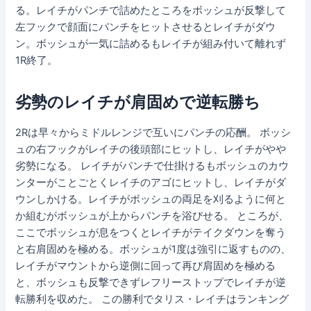
る。レイチがパンチで詰めたところをボッシュが反撃して
左フックで顔面にパンチをヒットさせるとレイチがダウ
ン。ボッシュが一気に詰めるもレイチが組み付いて離れず
1R終了。
劣勢のレイチが肩固めで逆転勝ち
2Rは早々からミドルレンジで互いにパンチの応酬。 ボッシ
ュの右フックがレイチの後頭部にヒットし、レイチがやや
劣勢になる。 レイチがパンチで仕掛けるもボッシュのカウ
ンターがことごとくレイチのアゴにヒットし、レイチがダ
ウンしかける。レイチがボッシュの両足を刈るように何と
か組むがボッシュが上からパンチを浴びせる。 ところが、
ここでボッシュが息をつくとレイチがテイクダウンを奪う
と右肩固めを極める。ボッシュが1度は強引に返すものの、
レイチがマウントから逆側に回って再び肩固めを極める
と、ボッシュも反撃できずレフリーストップでレイチが逆
転勝利を収めた。 この勝利でタリス・レイチはランキング