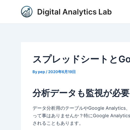
内
Post
Digital Analytics Lab
容
navigation
を
ス
キ
ッ
プ
スプレッドシートとGoogle
By
pep
/
2020年6月19日
分析データも監視が必要
データ分析用のテーブルやGoogle Analyt
って事はありませんか？特にGoogle Ana
されることもあります。