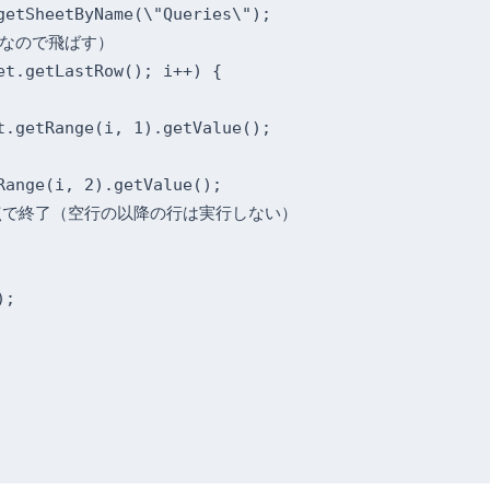
etSheetByName(\"Queries\");

なので飛ばす）

t.getLastRow(); i++) {

.getRange(i, 1).getValue();

ange(i, 2).getValue();

時点で終了（空行の以降の行は実行しない）

;
