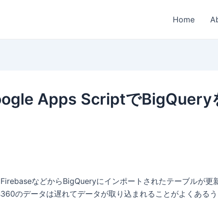
Home
A
 Apps ScriptでBigQuer
ics、FirebaseなどからBigQueryにインポートされたテー
lytics360のデータは遅れてデータが取り込まれることがよく