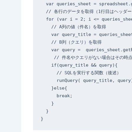
  var queries_sheet = spreadsheet.g
  // 各行のデータを取得（1行目はヘッダー
  for (var i = 2; i <= queries_shee
    // A列の値（件名）を取得

    var query_title = queries_sheet
    // B列（クエリ）を取得

    var query =  queries_sheet.getR
     // 件名やクエリがない場合はその
    if(query_title && query){

      // SQLを実行する関数（後述）

      runQuery( query_title, query)
    }else{

      break;

    }

  }

}