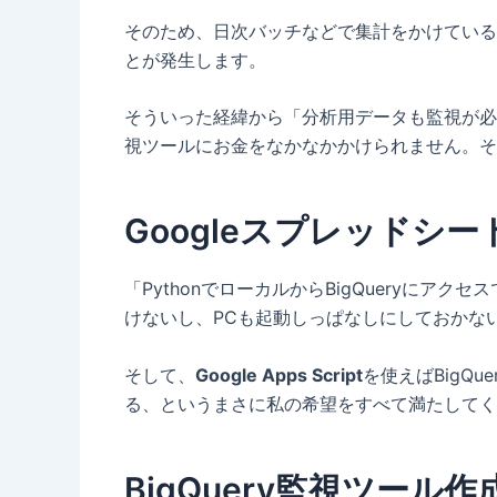
そのため、日次バッチなどで集計をかけている
とが発生します。
そういった経緯から「分析用データも監視が必
視ツールにお金をなかなかかけられません。それ
Googleスプレッドシートと
「PythonでローカルからBigQueryに
けないし、PCも起動しっぱなしにしておかな
そして、
Google Apps Script
を使えばBigQ
る、というまさに私の希望をすべて満たしてくれ
BigQuery監視ツール作