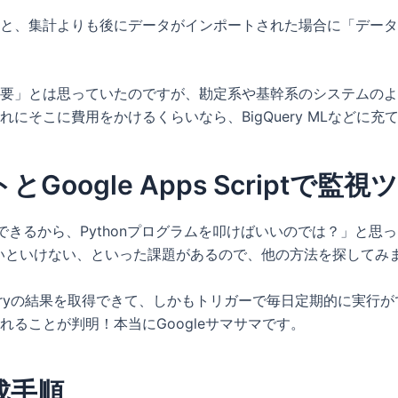
と、集計よりも後にデータがインポートされた場合に「データ
要」とは思っていたのですが、勘定系や基幹系のシステムのよ
にそこに費用をかけるくらいなら、BigQuery MLなどに充
Google Apps Scriptで監
アクセスできるから、Pythonプログラムを叩けばいいのでは？」
いといけない、といった課題があるので、他の方法を探してみ
ueryの結果を取得できて、しかもトリガーで毎日定期的に実
ることが判明！本当にGoogleサマサマです。
成手順