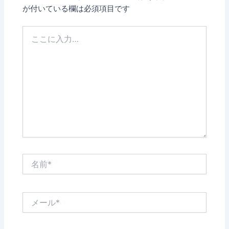
が付いている欄は必須項目です
こ
こ
に
入
力…
名
前
*
メ
ー
ル
*