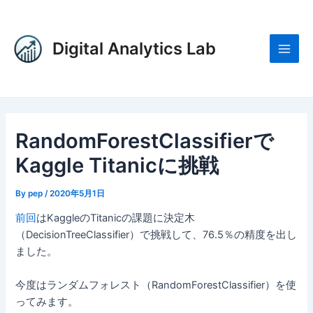
内
Post
Main
容
navigation
Men
を
Digital Analytics Lab
ス
キ
ッ
プ
RandomForestClassifierで
Kaggle Titanicに挑戦
By
pep
/
2020年5月1日
前回
はKaggleのTitanicの課題に決定木
（DecisionTreeClassifier）で挑戦して、76.5％の精度を出し
ました。
今度はランダムフォレスト（RandomForestClassifier）を使
ってみます。