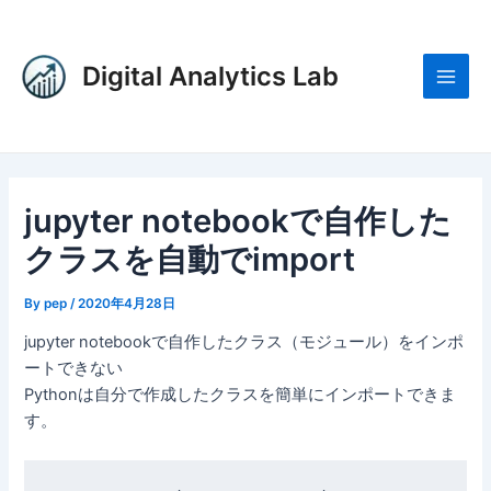
内
Post
Main
容
navigation
Men
を
Digital Analytics Lab
ス
キ
ッ
プ
jupyter notebookで自作した
クラスを自動でimport
By
pep
/
2020年4月28日
jupyter notebookで自作したクラス（モジュール）をインポ
ートできない
Pythonは自分で作成したクラスを簡単にインポートできま
す。