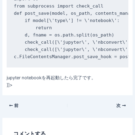
from subprocess import check_call

def post_save(model, os_path, contents_manage
    if model[\'type\'] != \'notebook\':

        return

    d, fname = os.path.split(os_path)

    check_call([\'jupyter\', \'nbconvert\', \
    check_call([\'jupyter\', \'nbconvert\', \
c.FileContentsManager.post_save_hook = post_
jupyter notebookを再起動したら完了です。
]]>
前
次
コメントする