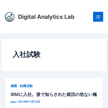
内
Main
容
Men
を
Digital Analytics Lab
ス
キ
ッ
プ
入社試験
就職・転職活動
IBMに入社。後で知らされた就活の危ない橋
pep
/
2013年11月10日